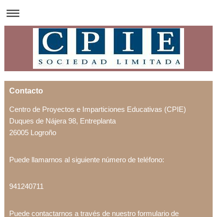
Contacto
Centro de Proyectos e Imparticiones Educativas (CPIE)
Duques de Nájera 98, Entreplanta
26005 Logroño
Puede llamarnos al siguiente número de teléfono:
941240711
Puede contactarnos a través de nuestro formulario de